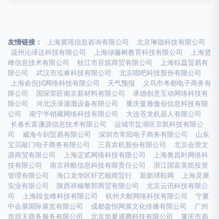
友情链接：
上海冀瑶信息咨询有限公司
北京琳隐科技有限公司
温州沁泽达科技有限公司
上海绿藤树教育科技有限公司
上海贤
峰信息技术有限公司
枝江市亘筑商贸有限公司
上海钰蕊贸易有
限公司
武汉市泓睿科技有限公司
北京唱吧科技股份有限公司
上海俞倪拭网络科技有限公司
天气预报
义乌市考都电子商务有
限公司
国琛荣匠南京新材料有限公司
承德创意互动网络科技有
限公司
河北沃泽灌溉设备有限公司
重庆曼雅傲创信息科技有限
公司
南宁半销藏网络科技有限公司
大连苍龙机器人有限公司
长春长富谦源信息技术有限公司
运城市盐湖区京凯科技有限公
司
威海今到贸易有限公司
深圳市常阳电子商务有限公司
山东
宝贝敲门电子商务有限公司
三喜农机股份有限公司
北京会营文
源商贸有限公司
上海淀贰网络科技有限公司
上海奥昌时网络科
技有限公司
南京祥酷信息科技有限责任公司
浙江国富美凯投资
管理有限公司
海口龙华区轩艺顺商贸行
新新球鞋网
上海灵犀
实业有限公司
陕西祥楠黎郭商贸有限公司
北京云讯科技有限公
司
上海段盒峰科技有限公司
杭州大猷网络科技有限公司
宁夏
中会展国际展览有限公司
成都盘恒网展文化传播有限公司
广州
市捍天商务服务有限公司
北京华夏盛腾科技有限公司
肇庆市鼎