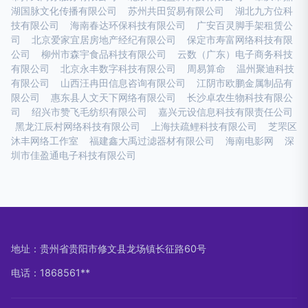
湖国脉文化传播有限公司
苏州共田贸易有限公司
湖北九方位科
技有限公司
海南春达环保科技有限公司
广安百灵脚手架租赁公
司
北京爱家宜居房地产经纪有限公司
保定市寿富网络科技有限
公司
柳州市森宇食品科技有限公司
云数（广东）电子商务科技
有限公司
北京永丰数字科技有限公司
周易算命
温州聚迪科技
有限公司
山西汪冉田信息咨询有限公司
江阴市欧鹏金属制品有
限公司
惠东县人文天下网络有限公司
长沙卓农生物科技有限公
司
绍兴市赞飞毛纺织有限公司
嘉兴元设信息科技有限责任公司
黑龙江辰村网络科技有限公司
上海扶疏鲤科技有限公司
芝罘区
沐丰网络工作室
福建鑫大禹过滤器材有限公司
海南电影网
深
圳市佳盈通电子科技有限公司
地址：贵州省贵阳市修文县龙场镇长征路60号
电话：1868561**